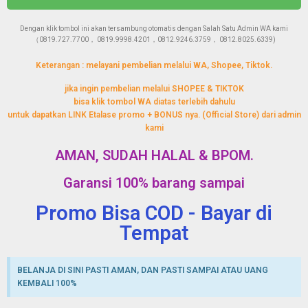
Dengan klik tombol ini akan tersambung otomatis dengan Salah Satu Admin WA kami
（0819.727.7700， 0819.9998.4201，0812.9246.3759， 0812.8025.6339)
Keterangan : melayani pembelian melalui WA, Shopee, Tiktok.
jika ingin pembelian melalui SHOPEE & TIKTOK
bisa klik tombol WA diatas terlebih dahulu
untuk dapatkan LINK Etalase promo + BONUS nya. (Official Store) dari admin
kami
AMAN, SUDAH HALAL & BPOM.
Garansi 100% barang sampai
Promo Bisa COD - Bayar di
Tempat
BELANJA DI SINI PASTI AMAN, DAN PASTI SAMPAI ATAU UANG
KEMBALI 100%