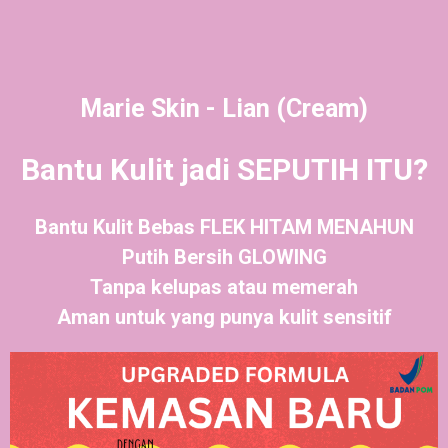
Marie Skin - Lian (Cream)
Bantu Kulit jadi SEPUTIH ITU?
Bantu Kulit Bebas FLEK HITAM MENAHUN
Putih Bersih GLOWING
Tanpa kelupas atau memerah
Aman untuk yang punya kulit sensitif